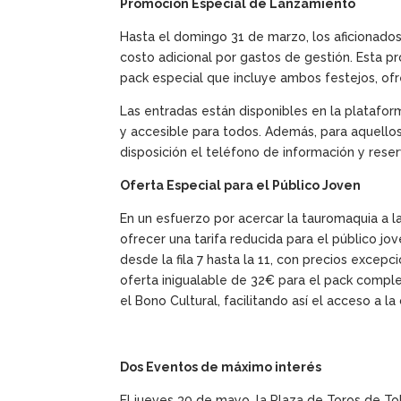
Promoción Especial de Lanzamiento
Hasta el domingo 31 de marzo, los aficionados 
costo adicional por gastos de gestión. Esta p
pack especial que incluye ambos festejos, ofr
Las entradas están disponibles en la platafo
y accesible para todos. Además, para aquellos
disposición el teléfono de información y res
Oferta Especial para el Público Joven
En un esfuerzo por acercar la tauromaquia a 
ofrecer una tarifa reducida para el público jo
desde la fila 7 hasta la 11, con precios excepc
oferta inigualable de 32€ para el pack comple
el Bono Cultural, facilitando así el acceso a la
Dos Eventos de máximo interés
El jueves 30 de mayo, la Plaza de Toros de T