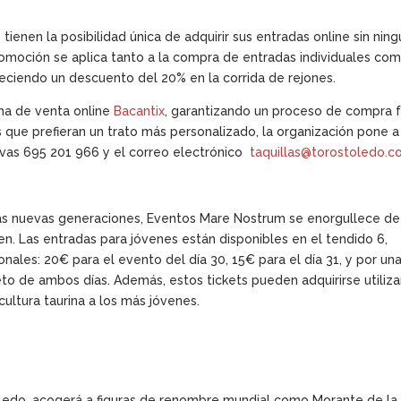
tienen la posibilidad única de adquirir sus entradas online sin nin
romoción se aplica tanto a la compra de entradas individuales com
eciendo un descuento del 20% en la corrida de rejones.
rma de venta online
Bacantix
, garantizando un proceso de compra f
 que prefieran un trato más personalizado, la organización pone a
ervas 695 201 966 y el correo electrónico
taquillas@torostoledo.
las nuevas generaciones, Eventos Mare Nostrum se enorgullece de
ven. Las entradas para jóvenes están disponibles en el tendido 6,
ionales: 20€ para el evento del día 30, 15€ para el día 31, y por un
to de ambos días. Además, estos tickets pueden adquirirse utiliz
 cultura taurina a los más jóvenes.
oledo, acogerá a figuras de renombre mundial como Morante de la