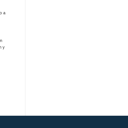
o
o a
en
n y