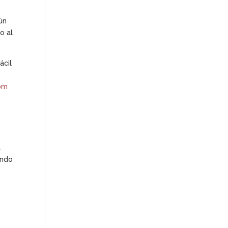
gún
o al
ácil
com
a
ando