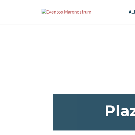
AL
Pla