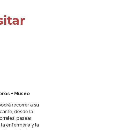
sitar
toros + Museo
podrá recorrer a su
icante, desde la
orrales, pasear
 la enfermería y la