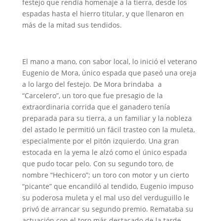
festejo que rendía homenaje a la tierra, desde los
espadas hasta el hierro titular, y que llenaron en
más de la mitad sus tendidos.
El mano a mano, con sabor local, lo inició el veterano
Eugenio de Mora, único espada que paseó una oreja
a lo largo del festejo. De Mora brindaba a
“Carcelero”, un toro que fue presagio de la
extraordinaria corrida que el ganadero tenía
preparada para su tierra, a un familiar y la nobleza
del astado le permitió un fácil trasteo con la muleta,
especialmente por el pitón izquierdo. Una gran
estocada en la yema le alzó como el único espada
que pudo tocar pelo. Con su segundo toro, de
nombre “Hechicero”; un toro con motor y un cierto
“picante” que encandiló al tendido, Eugenio impuso
su poderosa muleta y el mal uso del verduguillo le
privó de arrancar su segundo premio. Remataba su
actuación con el toro más destacado de la tarde,