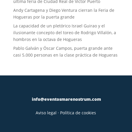
última feria de Ciudad Real de Víctor Puerto
Andy Cartagena y Diego Ventura cierran la Feria de
Hogueras por la puerta grande
La capacidad de un pletórico Israel Guirao y el
ilusionante concepto del toreo de Rodrigo Villalón, a
hombros en la octava de Hogueras
Pablo Galván y Óscar Campos, puerta grande ante
casi 5.000 personas en la clase práctica de Hogueras
info@eventosmarenostrum.com
Aviso legal
·
Política de cookies