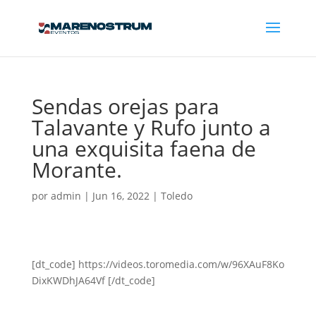
Sendas orejas para
Talavante y Rufo junto a
una exquisita faena de
Morante.
por
admin
|
Jun 16, 2022
|
Toledo
[dt_code] https://videos.toromedia.com/w/96XAuF8Ko
DixKWDhJA64Vf [/dt_code]