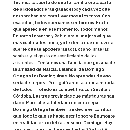
Tuvimos la suerte de que la familia era a parte
de aficionados eran ganaderos y cada vez que
nos sacaban era para llevarnos a los toros. Con
esa edad, todos queríamos ser toreros. Era lo
que apetecía en ese momento. Todos menos
Eduardo torearon y Pablo era el mejor y el que
más cualidades tenía; yo le decia que no tuvo la
suerte que le apoderarán los Lozano
” ante las
sonrisas y el gesto de asentimiento de los
asistentes.
“Teníamos una familia que gozaba de
la amistad de Marcial Lalanda, de Domingo
Ortega y los Dominguines. No aprender de eso
seria de torpes.” Prosiguió ante la atenta mirada
de todos. “Toledo es competitiva con Sevilla y
Córdoba. Las tres provincias que más figuras han
dado. Marcial era toledano de pura cepa.
Domingo Ortega también, se decía en corrillos
que todo lo que se había escrito sobre Belmonte
en realidad era o debía ser sobre Domingo. Hay
tres mandones del toreo entre los 20 y los 60.