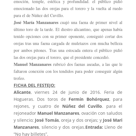
emoción, temple, estética y profundidad. el público pidió
emocionado las dos orejas para el torero y la vuelta al ruedo
para el de Núñez del Cuvillo.
José María Manzanares
cuajó una faena de primer nivel al
último toro de la tarde. El diestro alicantino, que apenas había
tenido opciones con su primer oponente, consiguió cortar dos
orejas tras una faena cargada de muletazos con mucha belleza
por ambos pitones. Tras una estocada entera el público pidió
las dos orejas para el torero, que el presidente concedió.
Manuel Manzanares
rubricó dos faenas aseadas, a las que le
faltaron conexión con los tendidos para poder conseguir algún
trofeo.
FICHA DEL FESTEJO:
Alicante
, viernes 24 de junio de 2016. Feria de
Hogueras. Dos toros de
Fermín Bohórquez
, para
rejones, y cuatro de
Núñez del Cuvillo
. para el
rejoneador
Manuel Manzanares
, ovación con saludos
y silencio;
José Tomás
, oreja y dos orejas; y
José Mari
Manzanares
, silencio y dos orejas.
Entrada:
Lleno de
“No hay billetes”.