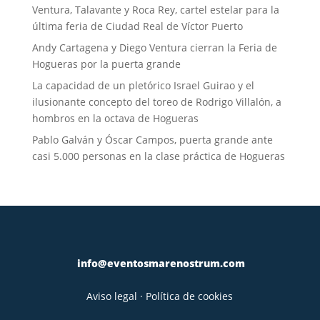
Ventura, Talavante y Roca Rey, cartel estelar para la
última feria de Ciudad Real de Víctor Puerto
Andy Cartagena y Diego Ventura cierran la Feria de
Hogueras por la puerta grande
La capacidad de un pletórico Israel Guirao y el
ilusionante concepto del toreo de Rodrigo Villalón, a
hombros en la octava de Hogueras
Pablo Galván y Óscar Campos, puerta grande ante
casi 5.000 personas en la clase práctica de Hogueras
info@eventosmarenostrum.com
Aviso legal
·
Política de cookies