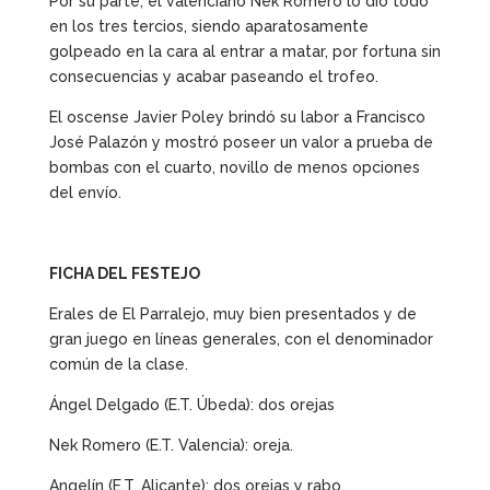
Por su parte, el valenciano Nek Romero lo dio todo
en los tres tercios, siendo aparatosamente
golpeado en la cara al entrar a matar, por fortuna sin
consecuencias y acabar paseando el trofeo.
El oscense Javier Poley brindó su labor a Francisco
José Palazón y mostró poseer un valor a prueba de
bombas con el cuarto, novillo de menos opciones
del envío.
FICHA DEL FESTEJO
Erales de El Parralejo, muy bien presentados y de
gran juego en líneas generales, con el denominador
común de la clase.
Ángel Delgado (E.T. Úbeda): dos orejas
Nek Romero (E.T. Valencia): oreja.
Angelín (E.T. Alicante): dos orejas y rabo.