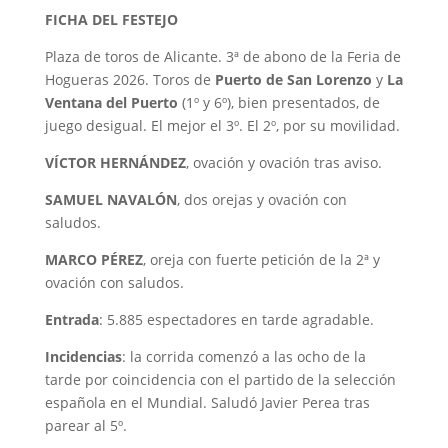
FICHA DEL FESTEJO
Plaza de toros de Alicante. 3ª de abono de la Feria de
Hogueras 2026. Toros de
Puerto de San Lorenzo
y
La
Ventana del Puerto
(1º y 6º), bien presentados, de
juego desigual. El mejor el 3º. El 2º, por su movilidad.
VÍCTOR HERNÁNDEZ
, ovación y ovación tras aviso.
SAMUEL NAVALÓN
, dos orejas y ovación con
saludos.
MARCO PÉREZ
, oreja con fuerte petición de la 2ª y
ovación con saludos.
Entrada
: 5.885 espectadores en tarde agradable.
Incidencias
: la corrida comenzó a las ocho de la
tarde por coincidencia con el partido de la selección
española en el Mundial. Saludó Javier Perea tras
parear al 5º.