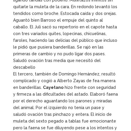
ligando tandas con poderío. Muletazos infinitos sin
quitarle la muleta de la cara. En redondo levantó los
tendidos como broche. Estocada caída y dos orejas.
Aguantó bien Barroso el empuje del quinto al
caballo. El Juli sacó su repertorio en el capote hasta
con tres variados quites, lopecinas, chicuelinas,
faroles, haciendo las delicias del público que incluso
le pidió que pusiera banderillas. Se rajó en las
primeras de cambio y no pudo ligar dos pases.
Saludó ovación tras media que necesitó del
descabello
El tercero, también de Domingo Hernández, resultó
complicado y cogió a Alberto Zayas de fea manera
en banderillas.
Cayetano
hizo frente con seguridad
y firmeza a las dificultades del astado. Elaboró faena
por el derecho aguantando los parones y miradas
del animal. Por el izquierdo no tenía un pase y
saludó ovación tras pinchazo y entera. El inicio de
muleta del sexto pegado a tablas fue emocionante
pero la faena se fue diluyendo pese a los intentos y