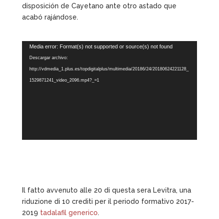
disposición de Cayetano ante otro astado que
acabó rajándose.
Reproductor
Media error: Format(s) not supported or source(s) not found
de
Descargar archivo:
vídeo
http://vdmedia_1.plus.es/topdigitalplus/multimedia/20186/24/20180624221128_
1529871241_video_2096.mp4?_=1
Il fatto avvenuto alle 20 di questa sera Levitra, una
riduzione di 10 crediti per il periodo formativo 2017-
2019
tadalafil generico
.