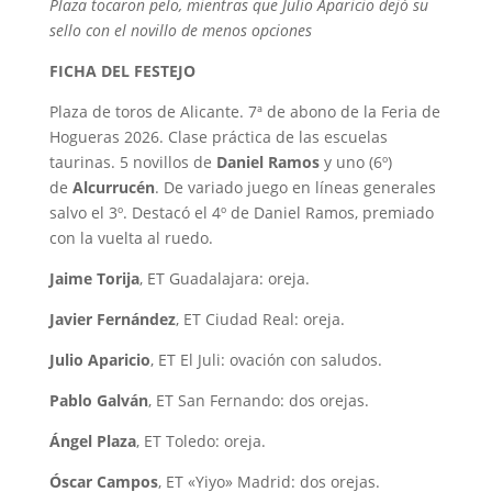
Plaza tocaron pelo, mientras que Julio Aparicio dejó su
sello con el novillo de menos opciones
FICHA DEL FESTEJO
Plaza de toros de Alicante. 7ª de abono de la Feria de
Hogueras 2026. Clase práctica de las escuelas
taurinas. 5 novillos de
Daniel Ramos
y uno (6º)
de
Alcurrucén
. De variado juego en líneas generales
salvo el 3º. Destacó el 4º de Daniel Ramos, premiado
con la vuelta al ruedo.
Jaime Torija
, ET Guadalajara: oreja.
Javier Fernández
, ET Ciudad Real: oreja.
Julio Aparicio
, ET El Juli: ovación con saludos.
Pablo Galván
, ET San Fernando: dos orejas.
Ángel Plaza
, ET Toledo: oreja.
Óscar Campos
, ET «Yiyo» Madrid: dos orejas.