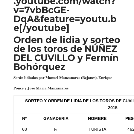
.youtube.com/watch?
v=7vbBcGE-
DqA&feature=youtu.b
e[/youtube]
Orden de lidia y sorteo
de los toros de NÚÑEZ
DEL CUVILLO y Fermín
Bohórquez
Serán lidiados por Manuel Manzanares (Rejones), Enrique
Ponce y José María Manzanares
SORTEO Y ORDEN DE LIDIA DE LOS TOROS DE CUVI
2015
Nº
GANADERIA
NOMBRE
PES
68
F.
TURISTA
46