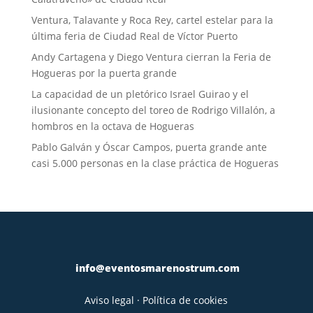
Ventura, Talavante y Roca Rey, cartel estelar para la
última feria de Ciudad Real de Víctor Puerto
Andy Cartagena y Diego Ventura cierran la Feria de
Hogueras por la puerta grande
La capacidad de un pletórico Israel Guirao y el
ilusionante concepto del toreo de Rodrigo Villalón, a
hombros en la octava de Hogueras
Pablo Galván y Óscar Campos, puerta grande ante
casi 5.000 personas en la clase práctica de Hogueras
info@eventosmarenostrum.com
Aviso legal
·
Política de cookies