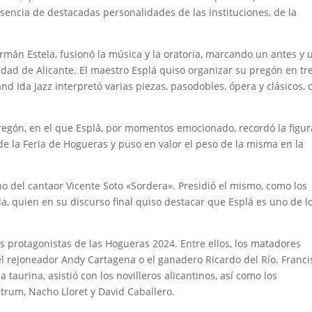
esencia de destacadas personalidades de las instituciones, de la
ermán Estela, fusionó la música y la oratoria, marcando un antes y 
udad de Alicante. El maestro Esplá quiso organizar su pregón en tr
and Ida Jazz interpretó varias piezas, pasodobles, ópera y clásicos, 
 pregón, en el que Esplá, por momentos emocionado, recordó la figu
de la Feria de Hogueras y puso en valor el peso de la misma en la
ano del cantaor Vicente Soto «Sordera». Presidió el mismo, como los
ala, quien en su discurso final quiso destacar que Esplá es uno de l
.
 protagonistas de las Hogueras 2024. Entre ellos, los matadores
el rejoneador Andy Cartagena o el ganadero Ricardo del Río. Franci
a taurina, asistió con los novilleros alicantinos, así como los
rum, Nacho Lloret y David Caballero.