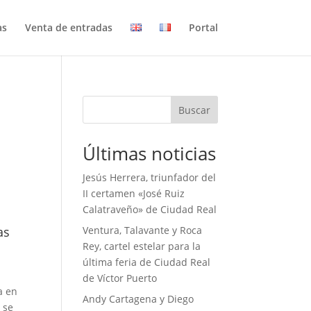
as
Venta de entradas
Portal
Buscar
Últimas noticias
Jesús Herrera, triunfador del
II certamen «José Ruiz
Calatraveño» de Ciudad Real
as
Ventura, Talavante y Roca
Rey, cartel estelar para la
última feria de Ciudad Real
de Víctor Puerto
a en
Andy Cartagena y Diego
 se