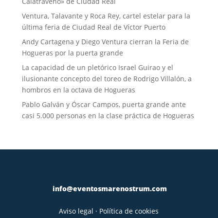
Calatraveño» de Ciudad Real
Ventura, Talavante y Roca Rey, cartel estelar para la
última feria de Ciudad Real de Víctor Puerto
Andy Cartagena y Diego Ventura cierran la Feria de
Hogueras por la puerta grande
La capacidad de un pletórico Israel Guirao y el
ilusionante concepto del toreo de Rodrigo Villalón, a
hombros en la octava de Hogueras
Pablo Galván y Óscar Campos, puerta grande ante
casi 5.000 personas en la clase práctica de Hogueras
info@eventosmarenostrum.com
Aviso legal
·
Política de cookies