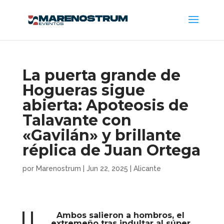
La puerta grande de
Hogueras sigue
abierta: Apoteosis de
Talavante con
«Gavilán» y brillante
réplica de Juan Ortega
por
Marenostrum
|
Jun 22, 2025
|
Alicante
Ambos salieron a hombros, el
extremeño tras indultar al súper