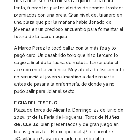
dos tandas sobre la diestra al quinto, a cámara
lenta, fueron los puntos álgidos de sendos trasteos
premiados con una oreja. Gran nivel del trianero en
una plaza que por la mañana había llenado de
jóvenes en un precioso encuentro para fomentar el
futuro de la tauromaquia.
A Marco Pérez le tocó bailar con la más fea y lo
pagó caro. Un desabrido toro que hizo tercero lo
cogió a final de la faena de muleta, lanzándolo al
aire con mucha violencia. Muy afectado físicamente,
no renunció el joven salmantino a darle muerte
antes de pasar a la enfermería, de donde ya no
pudo salir para lidiar al sexto.
FICHA DEL FESTEJO
Plaza de toros de Alicante. Domingo, 22 de junio de
2025. 3ª de la Feria de Hogueras. Toros de
Núñez
del Cuvillo
, bien presentados y de gran juego en
líneas generales. El excepcional 4º, de nombre
«Gavilán», nº 209, premiado con el indulto.