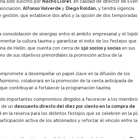
 ha sido suscrito por
Nacho Lloret
, en calidad de director de Eve
asociación,
Alfonso Valverde
y
Diego Roldán,
y tendrá vigencia
de gestión, que establece dos años y la opción de dos temporadas
consolidación de sinergias entre el ámbito empresarial y el tejid
mentar la cultura taurina y garantizar el éxito de los festejos que
rina de Hellín, que cuenta con cerca de
150 socios y socias
en sus
no de sus objetivos primordiales la promoción activa de la
 compromete a desempeñar un papel clave en la difusión de los
. Asimismo, colaborará en la promoción de la venta anticipada de
ue contribuyan a fortalecer la programación taurina.
ido importantes compromisos dirigidos a favorecer a los miembro
n de un
descuento directo del diez por ciento en la compra de
ad en la reserva para los distintos festejos que se celebren en la p
rticipación activa de los aficionados y reforzar el vínculo entre la