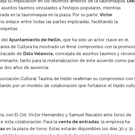
fleja su implicación en los distintos ámbitos de la tauromaquia.
Die
asuntos taurinos vinculados a festejos populares, mientras
trada en la tauromaquia en la plaza. Por su parte,
Víctor
nlace entre todas las partes implicadas, facilitando la
conjuntas.
e del
Ayuntamiento de Hellín,
que ha sido un actor clave en el
el área de Cultura ha mostrado un firme compromiso con la promoc
estacado de
Dolo Valencia,
concejala de asuntos taurinos y recon
erminante, tanto para la materialización de este acuerdo como par
ras dos años de ausencia.
sociación Cultural Taurina de Hellín reafirman su compromiso con 
ando por un modelo de colaboración que fortalece el tejido cult
ia, con El Cid, Víctor Hernández y Samuel Navalón ante toros de
te esta colaboración. Para la
venta de entradas
, la empresa ha
las
en la plaza de toros. Estas estarán disponibles los días 30 y 31