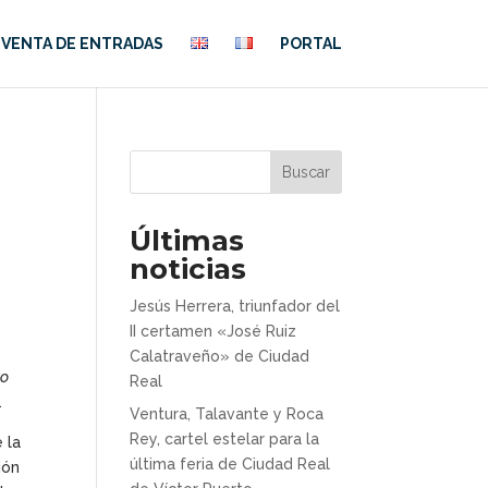
VENTA DE ENTRADAS
PORTAL
Buscar
Últimas
noticias
Jesús Herrera, triunfador del
II certamen «José Ruiz
Calatraveño» de Ciudad
vo
Real
.
Ventura, Talavante y Roca
Rey, cartel estelar para la
 la
última feria de Ciudad Real
ión