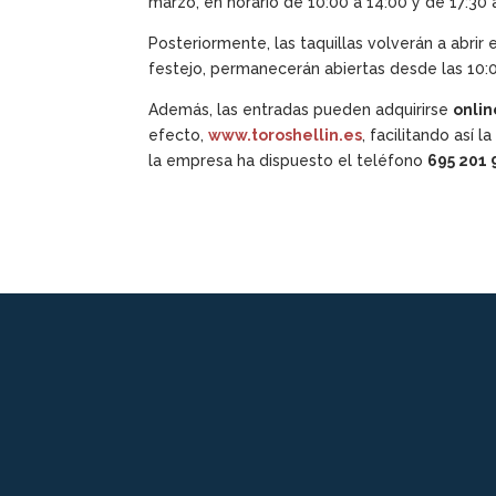
marzo, en horario de 10:00 a 14:00 y de 17:30 a
Posteriormente, las taquillas volverán a abrir e
festejo, permanecerán abiertas desde las 10:00
Además, las entradas pueden adquirirse
onlin
efecto,
www.toroshellin.es
, facilitando así 
la empresa ha dispuesto el teléfono
695 201 