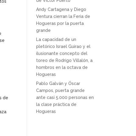
de Víctor Puerto
ntos
Andy Cartagena y Diego
Ventura cierran la Feria de
Hogueras por la puerta
grande
o
La capacidad de un
 se
pletórico Israel Guirao y el
ilusionante concepto del
toreo de Rodrigo Villalón, a
hombros en la octava de
Hogueras
Pablo Galván y Óscar
Campos, puerta grande
ante casi 5.000 personas en
s de
la clase práctica de
Hogueras
laza