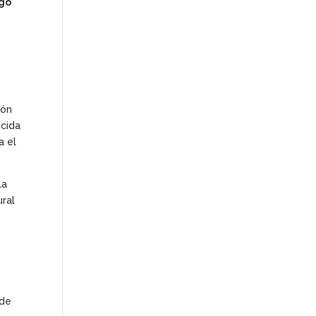
go
ión
ocida
a el
la
ural
 de