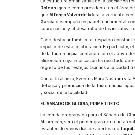
La estructura organizativa de la asociación re
Roldán
ejerce como presidente en el área de 
que
Alfonso Valverde
lidera la vertiente cen
García
desempeña un papel fundamental como e
coordinación y el desarrollo de las iniciativas 
Cabe destacar también el respaldo constant
impulso de esta colaboración. En particular, 
de la tauromaquia, contando con el apoyo d
aficionada, cuya implicación ha resultado det
regreso de los festejos taurinos a la ciudad t
Con esta alianza, Eventos Mare Nostrum y la A
defensa y promoción de la tauromaquia, apost
y social de la localidad.
EL SÁBADO DE GLORIA, PRIMER RETO
La corrida programada para el Sábado de Glor
Alcurrucén, será el primer gran reto que afron
establecido varios días de apertura de
taquil