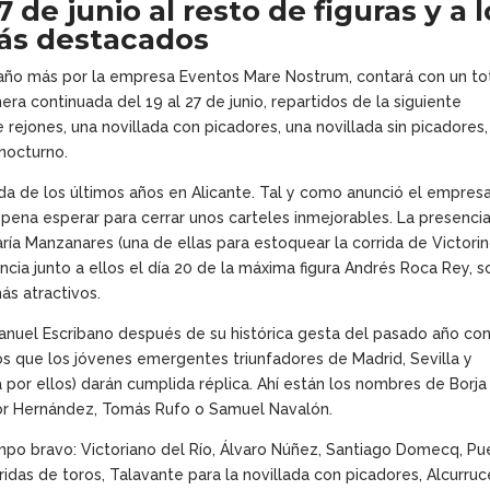
7 de junio al resto de figuras y a 
ás destacados
 año más por la empresa Eventos Mare Nostrum, contará con un to
a continuada del 19 al 27 de junio, repartidos de la siguiente
e rejones, una novillada con picadores, una novillada sin picadores,
 nocturno.
da de los últimos años en Alicante. Tal y como anunció el empresa
 pena esperar para cerrar unos carteles inmejorables. La presencia
ía Manzanares (una de ellas para estoquear la corrida de Victori
cia junto a ellos el día 20 de la máxima figura Andrés Roca Rey, s
ás atractivos.
Manuel Escribano después de su histórica gesta del pasado año co
os que los jóvenes emergentes triunfadores de Madrid, Sevilla y
 por ellos) darán cumplida réplica. Ahí están los nombres de Borja
tor Hernández, Tomás Rufo o Samuel Navalón.
po bravo: Victoriano del Río, Álvaro Núñez, Santiago Domecq, Pu
ridas de toros, Talavante para la novillada con picadores, Alcurru