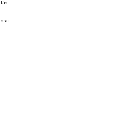
stán
de su