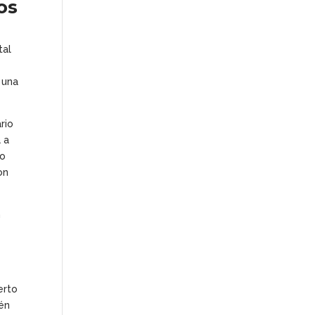
los
tal
 una
rio
 a
no
on
n
erto
cén