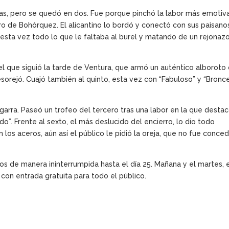
as, pero se quedó en dos. Fue porque pinchó la labor más emotiv
oro de Bohórquez. El alicantino lo bordó y conectó con sus paisanos
 esta vez todo lo que le faltaba al burel y matando de un rejonaz
 el que siguió la tarde de Ventura, que armó un auténtico alboroto
esorejó. Cuajó también al quinto, esta vez con “Fabuloso” y “Bronce
garra. Paseó un trofeo del tercero tras una labor en la que desta
o”. Frente al sexto, el más deslucido del encierro, lo dio todo
os aceros, aún así el público le pidió la oreja, que no fue conced
os de manera ininterrumpida hasta el día 25. Mañana y el martes, 
 con entrada gratuita para todo el público.