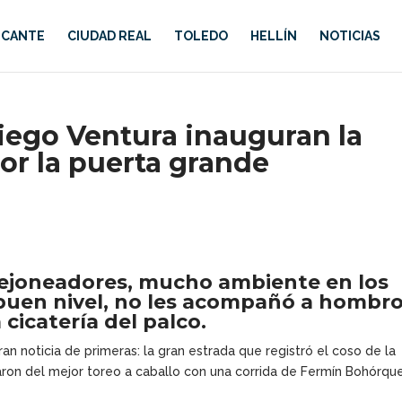
ICANTE
CIUDAD REAL
TOLEDO
HELLÍN
NOTICIAS
iego Ventura inauguran la
or la puerta grande
ejoneadores, mucho ambiente en los
 buen nivel, no les acompañó a hombr
 cicatería del palco.
n noticia de primeras: la gran estrada que registró el coso de la
aron del mejor toreo a caballo con una corrida de Fermín Bohórqu