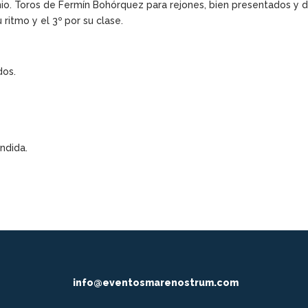
nio. Toros de Fermín Bohórquez para rejones, bien presentados y 
 ritmo y el 3º por su clase.
dos.
éndida.
info@eventosmarenostrum.com