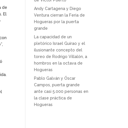
de Víctor Puerto
a de
Andy Cartagena y Diego
. El
Ventura cierran la Feria de
o
Hogueras por la puerta
grande
La capacidad de un
 con
pletórico Israel Guirao y el
”,
ilusionante concepto del
toreo de Rodrigo Villalón, a
có
hombros en la octava de
Hogueras
ida.
Pablo Galván y Óscar
Campos, puerta grande
ante casi 5.000 personas en
el
la clase práctica de
Hogueras