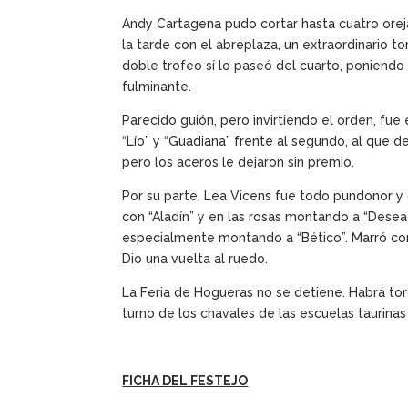
Andy Cartagena pudo cortar hasta cuatro orej
la tarde con el abreplaza, un extraordinario t
doble trofeo sí lo paseó del cuarto, poniendo
fulminante.
Parecido guión, pero invirtiendo el orden, fue
“Lío” y “Guadiana” frente al segundo, al que d
pero los aceros le dejaron sin premio.
Por su parte, Lea Vicens fue todo pundonor y 
con “Aladín” y en las rosas montando a “Desead
especialmente montando a “Bético”. Marró con l
Dio una vuelta al ruedo.
La Feria de Hogueras no se detiene. Habrá tor
turno de los chavales de las escuelas taurinas
FICHA DEL FESTEJO