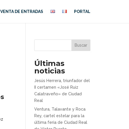
VENTA DE ENTRADAS
PORTAL
Buscar
Últimas
noticias
Jesús Herrera, triunfador del
II certamen «José Ruiz
Calatraveño» de Ciudad
os
Real
Ventura, Talavante y Roca
Rey, cartel estelar para la
ez
última feria de Ciudad Real