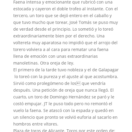
Faena intensa y emocionante que rubricó con una
estocada y cayeron el doble trofeo al instante. Con el
tercero, un toro que se dejó entero en el caballo y
que tuvo mucho que torear, José Tomás se puso muy
de verdad desde el principio. Lo sometió y lo toreó
extraordinariamente bien por el derecho. Una
voltereta muy aparatosa no impidió que el arrojo del
torero volviera a al cara para rematar una faena
llena de emoción con unas extraordinarias
manoletinas. Otra oreja de ley.
El primero de la tarde tuvo nobleza y el de Galapagar
lo toreó con la pureza y el ajuste al que acostumbra.
Sirvió como prolegómeno de los que vendría
después. Una petición de oreja que nunca llegó. El
cuarto, un toro de Domingo Hernández se paró y le
costó empujar. JT le puso todo pero no remontó el
vuelo la faena. Se atascó con la espada y quedó en
un silencio que pronto se volvió euforia al sacarlo en
hombros entre vítores.
Plaza de toros de Alicante. Toros por este orden de: