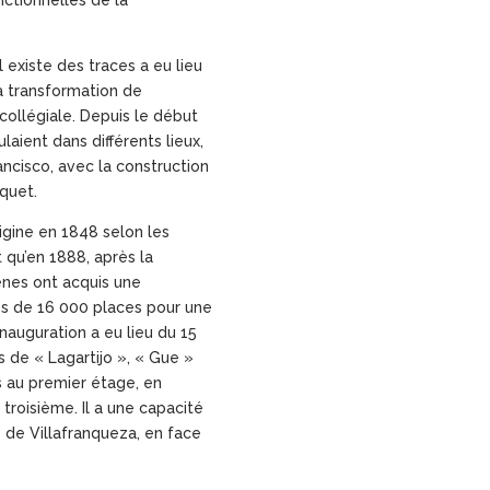
 existe des traces a eu lieu
 transformation de
 collégiale. Depuis le début
ulaient dans différents lieux,
ncisco, avec la construction
quet.
rigine en 1848 selon les
t qu’en 1888, après la
ènes ont acquis une
s de 16 000 places pour une
inauguration a eu lieu du 15
s de « Lagartijo », « Gue »
es au premier étage, en
troisième. Il a une capacité
e de Villafranqueza, en face