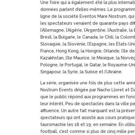
Une foire qui a également été la plus internati
données parlent d’elles-mêmes. Le programme
ligne de la société Eventos Mare Nostrum, qui
les spectateurs venaient de quarante pays différ
l’Allemagne, l’Algérie, l’Argentine, l’Australie, la
Brésil, la Bulgarie, le Canada, le Chili, la Colo
Slovaquie, la Slovénie, l’Espagne, les États-Unis,
France, Hong Kong, la Hongrie, l’Irlande, l’île de 
Kazakhstan, l’île Maurice, le Mexique, la Norvèg
Pologne, le Portugal, le Qatar, le Royaume-Un
Singapour, la Syrie, la Suisse et l’Ukraine.
La série, organisée une fois de plus cette ann
Nostrum Events dirigée par Nacho Lloret et D
que le public répond aux programmes en fonct
leur intérêt. Peu de spectacles dans la ville p
affluence. Un autre fait marquant est la prés
spectateurs qui ont assisté aux cours pratiqu
tauromachie les 18 et 19, en semaine. En utili
football, c’est comme si plus de cinq mille pe