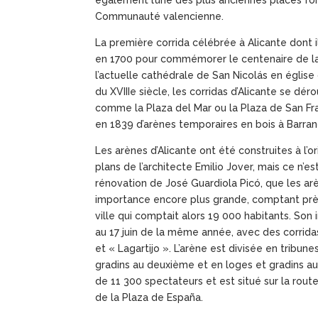
Communauté valencienne.
La première corrida célébrée à Alicante dont il
en 1700 pour commémorer le centenaire de la
l’actuelle cathédrale de San Nicolás en église
du XVIIIe siècle, les corridas d’Alicante se déro
comme la Plaza del Mar ou la Plaza de San Fra
en 1839 d’arènes temporaires en bois à Barran
Les arènes d’Alicante ont été construites à l’o
plans de l’architecte Emilio Jover, mais ce n’es
rénovation de José Guardiola Picó, que les ar
importance encore plus grande, comptant prè
ville qui comptait alors 19 000 habitants. Son 
au 17 juin de la même année, avec des corrida
et « Lagartijo ». L’arène est divisée en tribun
gradins au deuxième et en loges et gradins au 
de 11 300 spectateurs et est situé sur la rout
de la Plaza de España.