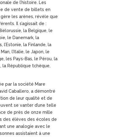
onale de l’histoire. Les
 de vente de billets en
 gère les arènes, révèle que
ents. Il s’agissait de :
 Biélorussie, la Belgique, le
mbie, le Danemark, la
 l’Estonie, la Finlande, la
Man, l’Italie, le Japon, le
e, les Pays-Bas, le Pérou, la
i, la République tchèque,
ée par la société Mare
avid Caballero, a démontré
ion de leur qualité et de
euvent se vanter d’une telle
ence de près de onze mille
es des élèves des écoles de
sant une analogie avec le
rsonnes assistaient à une